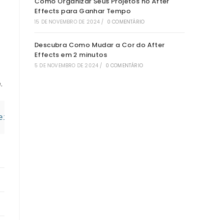
Como Organizar Seus Projetos no After
Effects para Ganhar Tempo
15 DE NOVEMBRO DE 2024
/
0 COMENTÁRIO
Descubra Como Mudar a Cor do After
Effects em 2 minutos
5 DE NOVEMBRO DE 2024
/
0 COMENTÁRIO
.
eixe"); const distancia = length(camadaGato.p