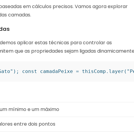
 baseadas em cálculos precisos. Vamos agora explorar
das camadas.
das
emos aplicar estas técnicas para controlar as
mitem que as propriedades sejam ligadas dinamicamente
Gato"); const camadaPeixe = thisComp.layer("P
e um mínimo e um máximo
alores entre dois pontos