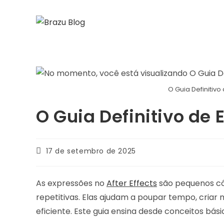
Ir
para
o
conteúdo
O Guia Definitivo
O Guia Definitivo de 
Última
17 de setembro de 2025
modificação
do
post:
As expressões no
After Effects
são pequenos có
repetitivas. Elas ajudam a poupar tempo, cria
eficiente. Este guia ensina desde conceitos bási