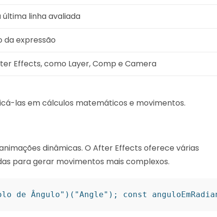
 última linha avaliada
o da expressão
After Effects, como Layer, Comp e Camera
licá-las em cálculos matemáticos e movimentos.
animações dinâmicas. O After Effects oferece várias
as para gerar movimentos mais complexos.
olo de Ângulo")("Angle"); const anguloEmRadia