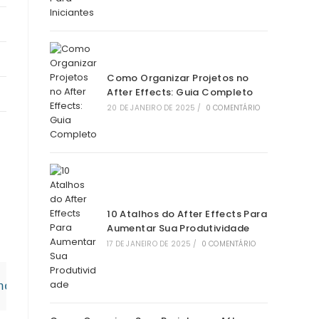
Como Organizar Projetos no
After Effects: Guia Completo
20 DE JANEIRO DE 2025
/
0 COMENTÁRIO
10 Atalhos do After Effects Para
Aumentar Sua Produtividade
17 DE JANEIRO DE 2025
/
0 COMENTÁRIO
nos = degreesToRadians(anguloEmGraus); const 