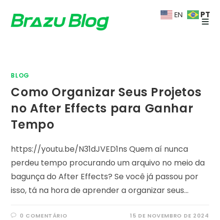
Ir
PT
EN
para
o
conteúdo
BLOG
Como Organizar Seus Projetos
no After Effects para Ganhar
Tempo
https://youtu.be/N31dJVED1ns Quem aí nunca
perdeu tempo procurando um arquivo no meio da
bagunça do After Effects? Se você já passou por
isso, tá na hora de aprender a organizar seus…
0 COMENTÁRIO
15 DE NOVEMBRO DE 2024