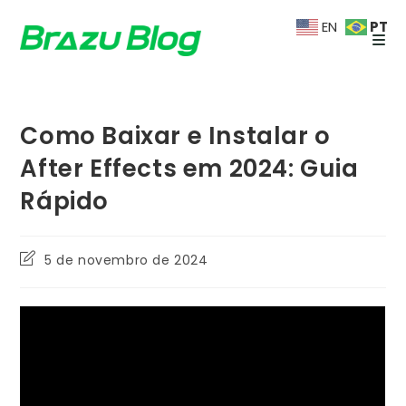
Ir
PT
EN
para
o
conteúdo
Como Baixar e Instalar o
After Effects em 2024: Guia
Rápido
Última
5 de novembro de 2024
modificação
do
post: