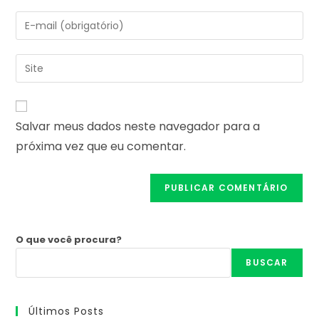
nome
Digite
ou
seu
nome
endereço
Digite
de
de
o
usuário
e-
URL
para
mail
do
comentar
Salvar meus dados neste navegador para a
para
seu
comentar
próxima vez que eu comentar.
site
(opcional)
O que você procura?
BUSCAR
Últimos Posts